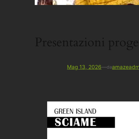
Presentazioni proge
Mag 13, 2026
—
amazeadm
da