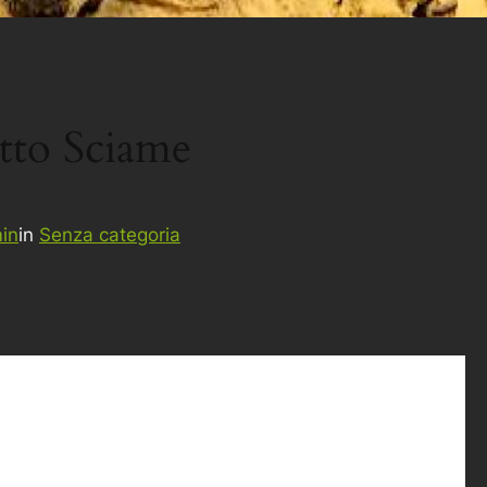
tto Sciame
in
in
Senza categoria