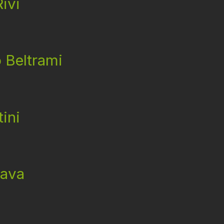
Rivi
o Beltrami
tini
Nava