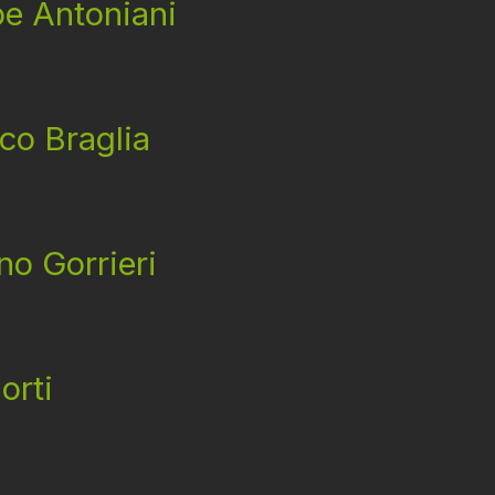
pe Antoniani
sco Braglia
no Gorrieri
orti