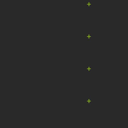
+
+
+
+