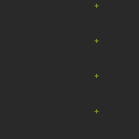
+
+
+
+