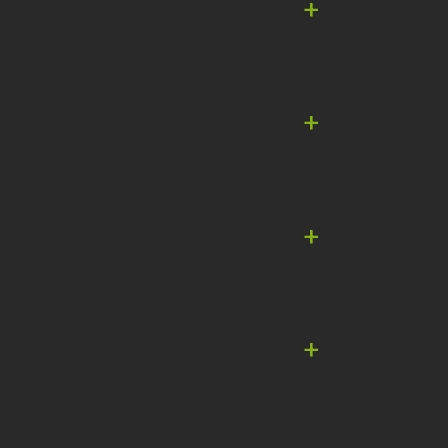
+
+
+
+