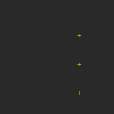
+
+
+