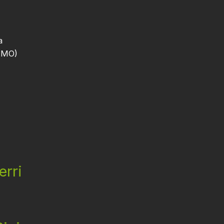
a
 (MO)
erri